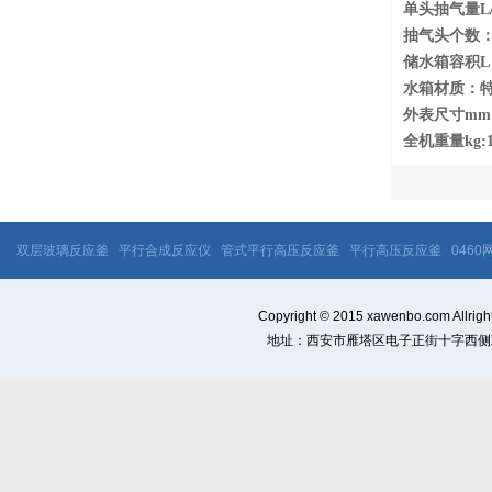
单头抽气量L/
抽气头个数：
储水箱容积L
水箱材质：
外表尺寸mm（长
全机重量kg:1
双层玻璃反应釜
平行合成反应仪
管式平行高压反应釜
平行高压反应釜
046
Copyright © 2015 xawenbo.com 
地址：西安市雁塔区电子正街十字西侧双桥国际1