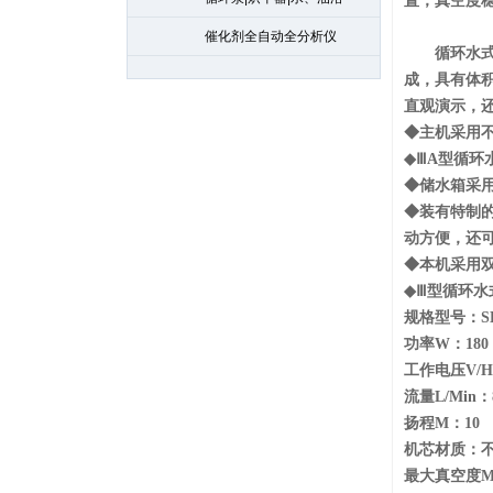
置，真空度
催化剂全自动全分析仪
循环水
成，具有体
直观演示，
◆主机采用
◆ⅢA型循
◆储水箱采
◆装有特制
动方便，还
◆本机采用
◆Ⅲ型
循环水
规格型号：SHB
功率W：180
工作电压V/HZ
流量L/Min：
扬程M：10
机芯材质：
最大真空度Mp