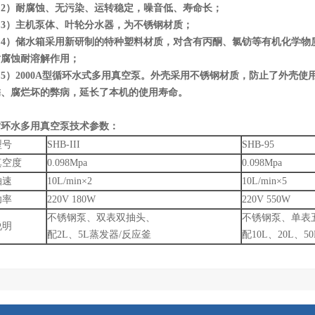
（2）耐腐蚀、无污染、运转稳定，噪音低、寿命长；
（3）主机泵体、叶轮分水器，为不锈钢材质；
（4）储水箱采用新研制的特种塑料材质，对含有丙酮、氯钫等有机化学物
耐腐蚀耐溶解作用；
（5）2000A型循环水式多用真空泵。外壳采用不锈钢材质，防止了外壳使
锈、腐烂坏的弊病，延长了本机的使用寿命。
循环水多用真空泵技术参数：
型号
SHB-III
SHB-95
真空度
0.098Mpa
0.098Mpa
抽速
10L
/min×2
10L
/min×5
功率
220V 180W
220V 550W
不锈钢泵、双表双抽头、
不锈钢泵、单表
说明
配
2L
、
5L
蒸发器
/
反应釜
配
10L
、
20L
、
50