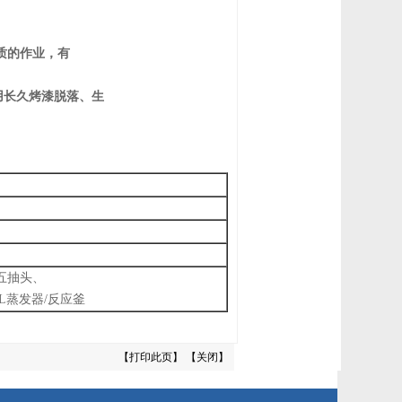
质的作业，有
用长久烤漆脱落、生
五抽头、
L
蒸发器
/
反应釜
【
打印此页
】 【
关闭
】