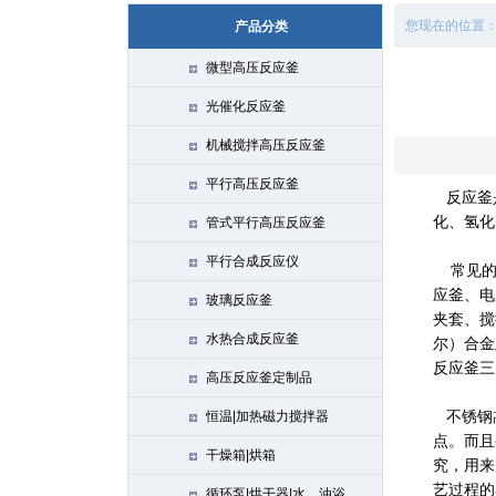
您现在的位置
产品分类
微型高压反应釜
光催化反应釜
机械搅拌高压反应釜
平行高压反应釜
反应釜是
化、氢化
管式平行高压反应釜
平行合成反应仪
常见的反
应釜、电
玻璃反应釜
夹套、搅
水热合成反应釜
尔）合金
反应釜三
高压反应釜定制品
恒温|加热磁力搅拌器
不锈钢
点。而且
干燥箱|烘箱
究，用来
艺过程的
循环泵|烘干器|水、油浴