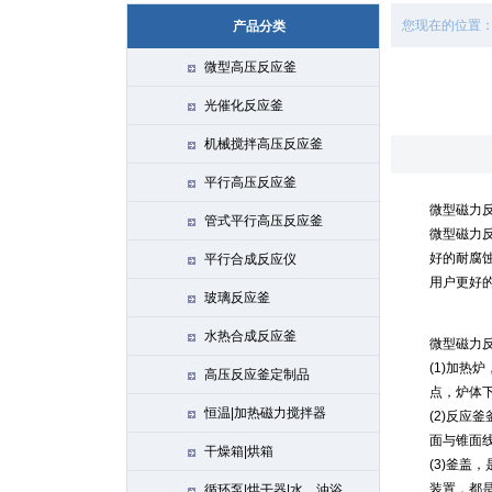
您现在的位置
产品分类
微型高压反应釜
光催化反应釜
机械搅拌高压反应釜
平行高压反应釜
微型磁力
管式平行高压反应釜
微型磁力
好的耐腐
平行合成反应仪
用户更好
玻璃反应釜
水热合成反应釜
微型磁力
(1)加
高压反应釜定制品
点，炉体
恒温|加热磁力搅拌器
(2)反应
面与锥面
干燥箱|烘箱
(3)釜盖
装置，都
循环泵|烘干器|水、油浴